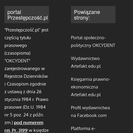
portal
Powiązane
Przestępczość.pl
strony:
"Przestępczość.pl" jest
częścią tytułu
Portal społeczno-
prasowego
polityczny OKCYDENT
(czasopisma)
Wydawnictwo
"
OKCYDENT
"
Artefakt.edu.pl
zarejestrowanego w
Rejestrze Dzienników
Księgarnia prawno-
i Czasopism zgodnie
ekonomiczna
z ustawą z dnia 26
Artefakt.edu.pl
stycznia 1984 r. Prawo
prasowe (Dz.U. 1984
Profil wydawnictwa
nr 5 poz. 24 z późn.
na Facebook.com
zm.)
pod numerem
Platforma e-
rej. Pr. 3199
w księdze