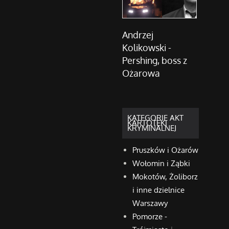
Andrzej
Kolikowski -
Pershing, boss z
Ożarowa
KATEGORIE AKT
KARTOTEKI
KRYMINALNEJ
Pruszków i Ożarów
Wołomin i Ząbki
Mokotów, Żoliborz
i inne dzielnice
Warszawy
Pomorze -