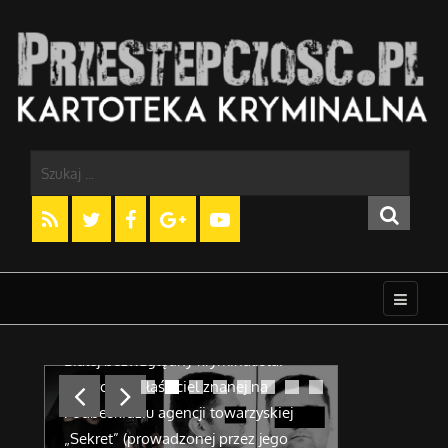
Ryszard Niemczyk – Rzeźnik,
Afera FOZZ
kto naprawdę zabił Pershinga?
Zadłużenia
Rocznik 1974. Pochodzący z Bielska-
Jedną z ostat
Białej bezwzględny kryminalista.
PRL-u i rząd
czą
Faktyczny właściciel znanej na
Rakowskiego 
sza
Podbeskidziu agencji towarzyskiej
Obsługi Zadł
„Sekret” (prowadzonej przez jego
15 lutego 198