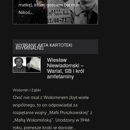
matkę), której gościem był m.in.
przyjął ustaw
Nikoś....
1...
WYBRANE AKTA KARTOTEKI
KRYMINALNEJ
Wiesław
Niewiadomski –
Wariat, SB i król
amfetaminy
Wołomin i Ząbki
Choć nie miał z Wołominem zbyt wiele
wspólnego, to on odpowiadał za
rozpętanie wojny „Mafii Pruszkowskiej” z
„Mafią Wołomińską”. Urodzony w 1946
roku, pierwsze kroki w dorosłe...