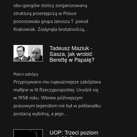
obu gangów stolicy zorganizowaną
strukturą przestępczą w Polsce
pozostawała grupa Janusza T. pseud.
Krakowiak. Zasłynęła brutalnością,...
Tadeusz Maziuk -
Sasza, jak wrobić
Berettę w Papałę?
Płatni zabójcy
Przypisywano mu najważniejsze zabójstwa
mafijne w III Rzeczypospolitej. Urodził się
w 1958 roku. Wbrew późniejszym
prasowym legendom nie był w półświatku
postacią wybitną, a jego...
UOP: Trzeci poziom