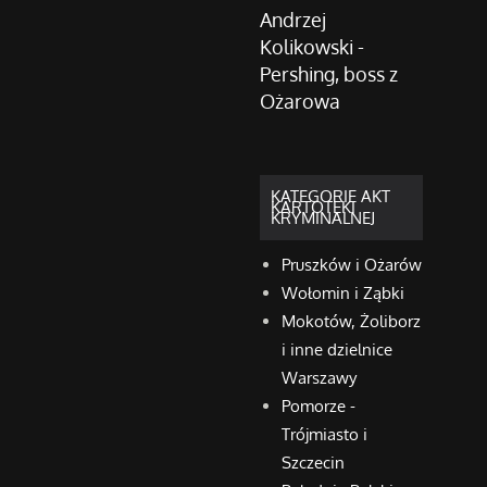
Andrzej
Kolikowski -
Pershing, boss z
Ożarowa
KATEGORIE AKT
KARTOTEKI
KRYMINALNEJ
Pruszków i Ożarów
Wołomin i Ząbki
Mokotów, Żoliborz
i inne dzielnice
Warszawy
Pomorze -
Trójmiasto i
Szczecin