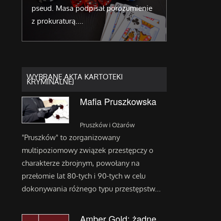
pseud. Masa podpisał porozumienie
strukturą bia
z prokuraturą....
fizycznie ni
WYBRANE AKTA KARTOTEKI
KRYMINALNEJ
Mafia Pruszkowska
Pruszków i Ożarów
"Pruszków" to zorganizowany
multipoziomowy związek przestępczy o
charakterze zbrojnym, powołany na
przełomie lat 80-tych i 90-tych w celu
dokonywania różnego typu przestępstw...
Amber Gold: żadne