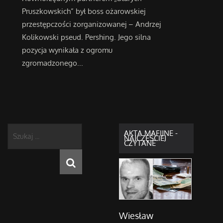
Pruszkowskich” był boss ożarowskiej
przestępczości zorganizowanej – Andrzej
Kolikowski pseud. Pershing. Jego silna
pozycja wynikała z ogromu
zgromadzonego...
Szukaj
AKTA MAFIJNE -
NAJCZĘŚCIEJ
...
CZYTANE
Wiesław