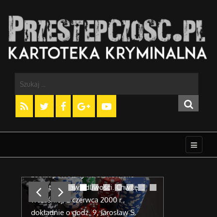
Protokoły zeznań Masy –
hazard i wrogowie Lecha
UOP: Trzec
Kaczyńskiego
Pruszkowsk
mozaika
12 czerwca 2000 r. Lech Kaczyński
pczy
został powołany na stanowisko
Nie wierzcie 
y na
ministra sprawiedliwości. Chwilę
jakikolwiek p
celu
wcześniej, 2 czerwca 2000 r.,
polityczna m
dokładnie o godz. 9, Jarosław S.
ochronny na