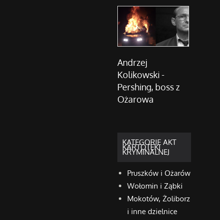
Andrzej
Kolikowski -
Pershing, boss z
Ożarowa
KATEGORIE AKT
KARTOTEKI
KRYMINALNEJ
Pruszków i Ożarów
Wołomin i Ząbki
Mokotów, Żoliborz
i inne dzielnice