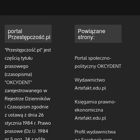
portal
Powiązane
Przestępczość.pl
strony:
"Przestępczość.pl" jest
częścią tytułu
Portal społeczno-
prasowego
polityczny OKCYDENT
(czasopisma)
Wydawnictwo
"
OKCYDENT
"
Artefakt.edu.pl
zarejestrowanego w
Rejestrze Dzienników
Księgarnia prawno-
i Czasopism zgodnie
ekonomiczna
z ustawą z dnia 26
Artefakt.edu.pl
stycznia 1984 r. Prawo
prasowe (Dz.U. 1984
Profil wydawnictwa
nr 5 poz. 24 z późn.
na Facebook.com