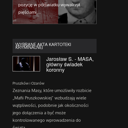
romu
pozycję w półświatku wywalczył
Zarządzana p
..
pięściami....
paliwowa pow
WYBRANE AKTA KARTOTEKI
KRYMINALNEJ
Jarosław S. - MASA,
główny świadek
koronny
Pruszków i Ożarów
Zeznania Masy, które umożliwiły rozbicie
„Mafii Pruszkowskiej” wzbudzają wiele
wątpliwości, podobnie jak okoliczności
jego dołączenia a być może
kontrolowanego wprowadzenia do
świata...