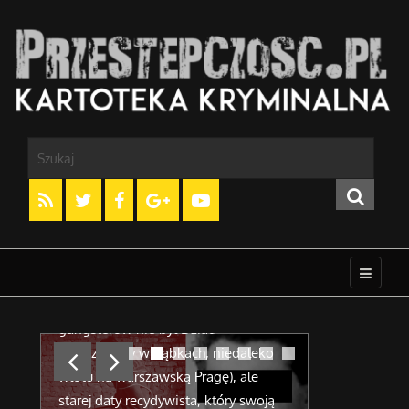
Marian Klepacki – Klepak, szef
Afera Orlen
„Wołomina” z czasu terroru
w polski se
g,
Prawdziwym bossem wołomińskich
7 lutego 2002
ch
gangsterów nie był Dziad
funkcjonariu
iej
(mieszkający w Ząbkach, niedaleko
Państwa na p
wlotu na warszawską Pragę), ale
zatrzymało p
ng.
starej daty recydywista, który swoją
Andrzeja Mod