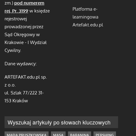
zm.)
pod numerem
Platforma e-
rej. Pr. 3199
w księdze
learningowa
rejestrowej
Artefakt.edu.pl
prowadzonej przez
Sąd Okręgowy w
Krakowie - I Wydział
Cywilny.
Dane wydawcy:
ARTEFAKT.edu.pl sp.
z o.o.
ul. Szlak 77/222 31-
153 Kraków
Wyszukaj artykuły po słowach kluczowych
MAFIA PRUSZKOWSKA
MASA
BARANINA
PERSHING