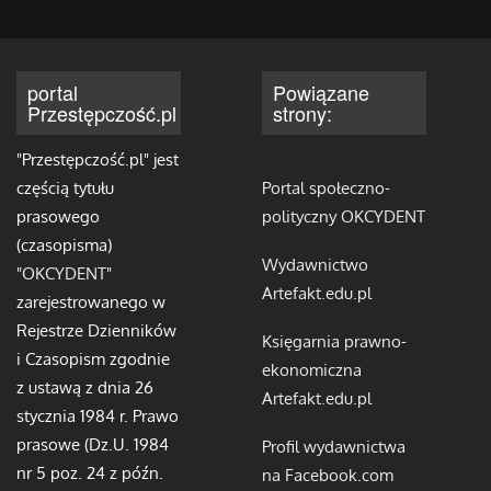
portal
Powiązane
Przestępczość.pl
strony:
"Przestępczość.pl" jest
częścią tytułu
Portal społeczno-
prasowego
polityczny OKCYDENT
(czasopisma)
Wydawnictwo
"
OKCYDENT
"
Artefakt.edu.pl
zarejestrowanego w
Rejestrze Dzienników
Księgarnia prawno-
i Czasopism zgodnie
ekonomiczna
z ustawą z dnia 26
Artefakt.edu.pl
stycznia 1984 r. Prawo
prasowe (Dz.U. 1984
Profil wydawnictwa
nr 5 poz. 24 z późn.
na Facebook.com