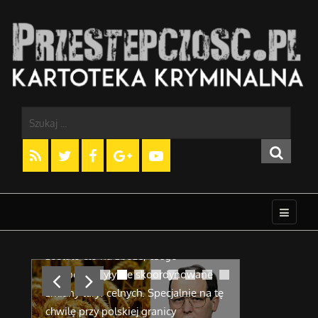
Afera zbożowa (celna) i sprawa
Amber Gold
gen. Papały
nie zginęły
W 1996 roku na kilka dni zniesione
Zostaliście 
zostało cło na zboże, czego
Amber Gold. 
powodem były źle skoordynowane
mogliście o n
zmiany taryf celnych. Specjalnie na tę
kłamstwa, plo
chwilę przy polskiej granicy
myślowe. Klu