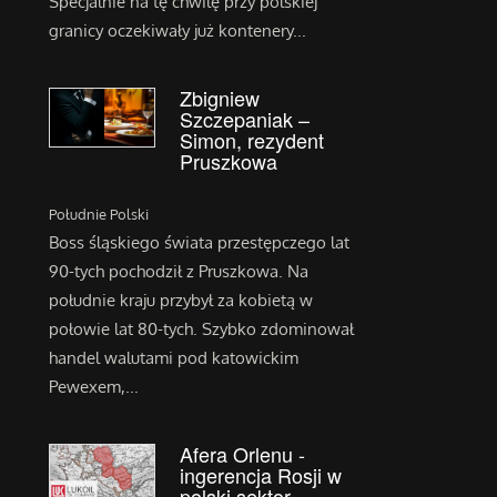
Specjalnie na tę chwilę przy polskiej
granicy oczekiwały już kontenery...
Zbigniew
Szczepaniak –
Simon, rezydent
Pruszkowa
Południe Polski
Boss śląskiego świata przestępczego lat
90-tych pochodził z Pruszkowa. Na
południe kraju przybył za kobietą w
połowie lat 80-tych. Szybko zdominował
handel walutami pod katowickim
Pewexem,...
Afera Orlenu -
ingerencja Rosji w
polski sektor