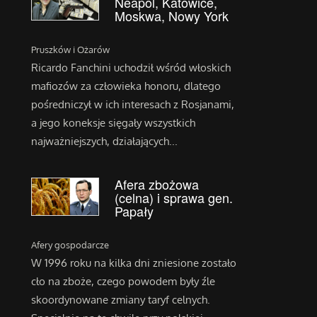
Neapol, Katowice,
Moskwa, Nowy York
Pruszków i Ożarów
Ricardo Fanchini uchodził wśród włoskich
mafiozów za człowieka honoru, dlatego
pośredniczył w ich interesach z Rosjanami,
a jego koneksje sięgały wszystkich
najważniejszych, działających...
Afera zbożowa
(celna) i sprawa gen.
Papały
Afery gospodarcze
W 1996 roku na kilka dni zniesione zostało
cło na zboże, czego powodem były źle
skoordynowane zmiany taryf celnych.