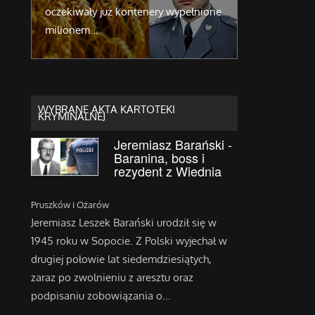
do
oczekiwały już kontenery wypełnione
struktura wy
milionem...
można...
WYBRANE AKTA KARTOTEKI
KRYMINALNEJ
Jeremiasz Barański -
Baranina, boss i
rezydent z Wiednia
Pruszków i Ożarów
Jeremiasz Leszek Barański urodził się w
1945 roku w Sopocie. Z Polski wyjechał w
drugiej połowie lat siedemdziesiątych,
zaraz po zwolnieniu z aresztu oraz
podpisaniu zobowiązania o...