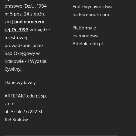
prasowe (Dz.U. 1984
Profil wydawnictwa
nr 5 poz. 24 z późn.
na Facebook.com
zm.)
pod numerem
Platforma e-
rej. Pr. 3199
w księdze
learningowa
rejestrowej
Artefakt.edu.pl
prowadzonej przez
Sąd Okręgowy w
Krakowie - I Wydział
Cywilny.
Dane wydawcy:
ARTEFAKT.edu.pl sp.
z o.o.
ul. Szlak 77/222 31-
153 Kraków