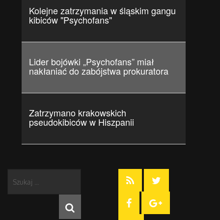
Kolejne zatrzymania w śląskim gangu
kibiców "Psychofans"
Lider bojówki „Psychofans” miał
nakłaniać do zabójstwa prokuratora
Zatrzymano krakowskich
pseudokibiców w Hiszpanii
Szukaj
...