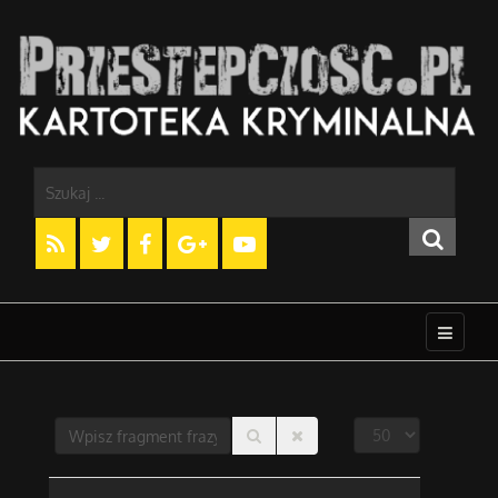
Wpisz
Display
fragment
#
frazy